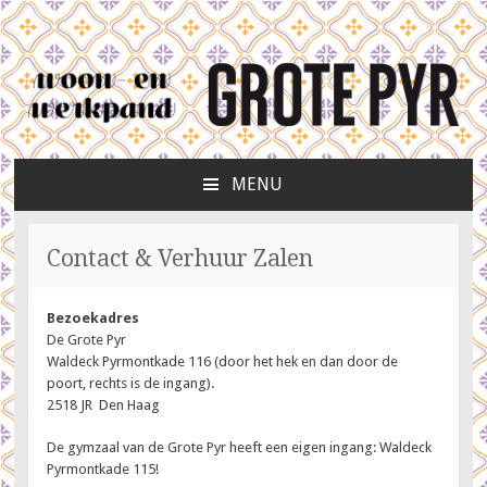
grote pyr
MENU
NAAR
DE
INHOUD
Contact & Verhuur Zalen
SPRINGEN
Bezoekadres
De
Grote Pyr
Waldeck Pyrmontkade 116 (door het hek en dan door de
poort, rechts is de ingang).
2518 JR Den Haag
De gymzaal van de Grote Pyr heeft een eigen ingang: Waldeck
Pyrmontkade 115!